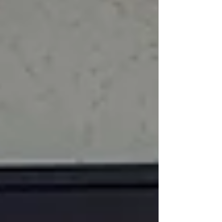
した。「東京直下72h TOUR」は、マグニチュード
7.3、最大震度7の首都直下地震が発生したという設
定のもと、避難生活が始まるまでの72時間を疑似
体験できる防災学習ツアーです。参加者はタブレ
ット端末を使いながらクイズに挑戦し、災害時の
行動や備えについて実践的に学びます。 国や自治
体による支援体制が十分に機能するまでには時間
を要するため、発災後の最初の72時間は「自力で
生き抜く」ことが重要だと言われています。ツア
ーでは、被災直後の情報収集、水や食料の確保、
避難所での生活など、災害時に直面する様々な場
面が再現されており、参加者は一人ひとりが自分
事として考えながら