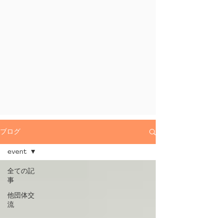
ブログ
event
全ての記
事
他団体交
流