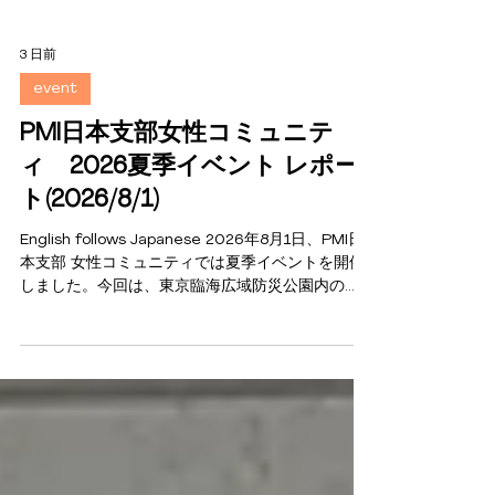
3 日前
event
PMI日本支部女性コミュニテ
ィ 2026夏季イベント レポー
ト(2026/8/1)
English follows Japanese 2026年8月1日、PMI日
本支部 女性コミュニティでは夏季イベントを開催
しました。今回は、東京臨海広域防災公園内の
「そなエリア東京」を訪問し、防災体験学習ツア
ー「東京直下72h TOUR」に参加しました。 当日
は参加メンバーが有明に集合し、首都直下地震の
発生を想定した体験型プログラムを通じて、災害
発生直後に必要となる判断や行動について学びま