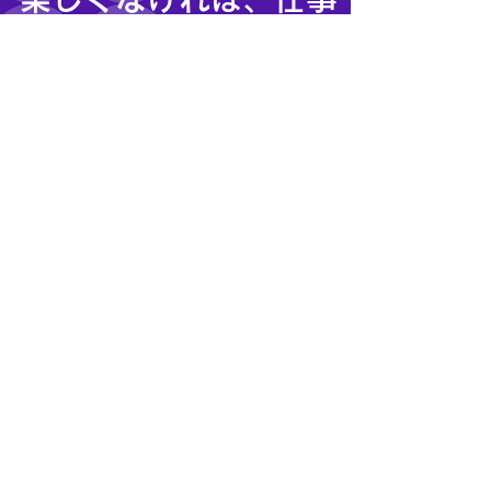
じゃない！イノベータ
ーとしてチャレンジす
る人材でありたい